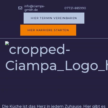
info@ciampa-
07721-885990
gmbh.de
HIER TERMIN VEREINBAREN
Das Herz in
HIER KARRIERE STARTEN
jedem
Zuhause
Neue Küche,
schöne Fliesen,
frische Ideen.
Die Küche ist das Herz in jedem Zuhause. Hier gibt es