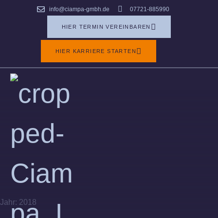
info@ciampa-gmbh.de
07721-885990
Hotelzimmer
HIER TERMIN VEREINBAREN
Säge
HIER KARRIERE STARTEN
Fliese/ einladend/
wohlfühlen
Jahr:
2018