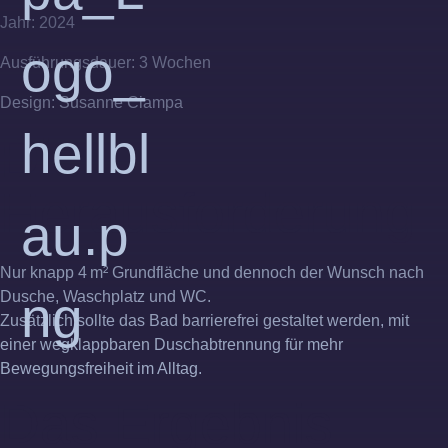
Jahr:
2024
Ausführungsdauer:
3 Wochen
Design:
Susanne Ciampa
Die
Herausforderung
Nur knapp 4 m² Grundfläche und dennoch der Wunsch nach
Dusche, Waschplatz und WC.
Zusätzlich sollte das Bad barrierefrei gestaltet werden, mit
einer wegklappbaren Duschabtrennung für mehr
Bewegungsfreiheit im Alltag.
Das Ergebnis