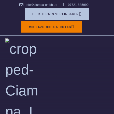
info@ciampa-gmbh.de
07721-885990
Kleinster Raum –
HIER TERMIN VEREINBAREN
maximales
HIER KARRIERE STARTEN
Ergebnis
Fliese/ modern/
individuell