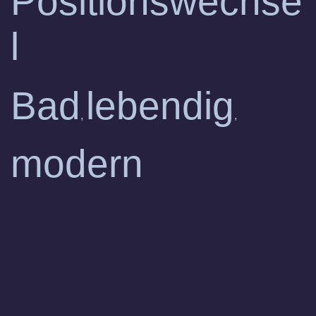
Positionswechse
l
Bad
lebendig
,
,
modern