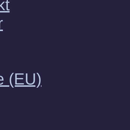
kt
r
e (EU)