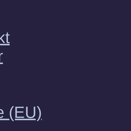
kt
r
e (EU)