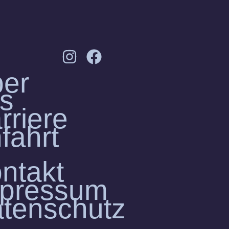
er
s
rriere
fahrt
ntakt
pressum
tenschutz