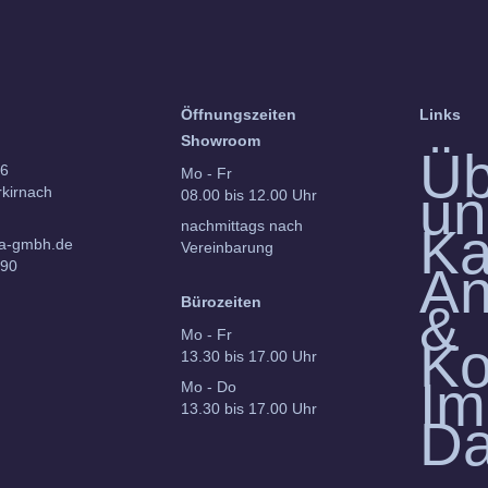
Öffnungszeiten
Links
Showroom
Üb
6
Mo - Fr
un
kirnach
08.00 bis 12.00 Uhr
nachmittags nach
Ka
a-gmbh.de
Vereinbarung
990
An
Bürozeiten
&
Mo - Fr
Ko
13.30 bis 17.00 Uhr
Im
Mo - Do
13.30 bis 17.00 Uhr
Da