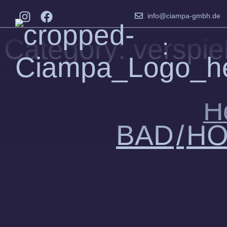
info@ciampa-gmbh.de
Category:
verspiel
H
BAD
HO
,