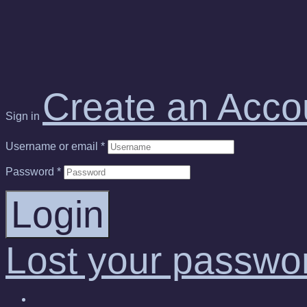
Create an Acco
Sign in
Username or email
*
Password
*
Login
Lost your passwo