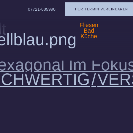
07721-885990
HIER TERMIN VEREINBAREN
t
Fliesen
Bad
Küche
exagonal Im Foku
CHWERTIG
VER
,